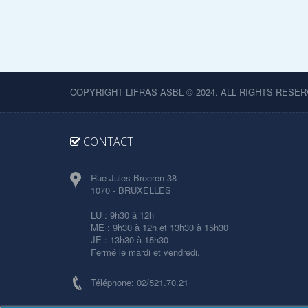
COPYRIGHT LIFRAS ASBL © 2024. ALL RIGHTS RESER
CONTACT
Rue Jules Broeren 38
1070 - BRUXELLES
LU : 9h30 à 12h
ME : 9h30 à 12h et 13h30 à 15h30
JE : 13h30 à 15h30
Fermé le mardi et vendredi.
Téléphone: 02/521.70.21